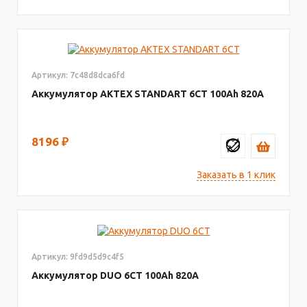
Артикул: 7c48d8dca6fd
Аккумулятор AКТЕХ STANDART 6СТ
100
820
8196
₽
Заказать в 1 клик
Артикул: 9fd9d5d9c4f5
Аккумулятор DUO 6СТ
100
820