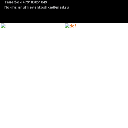
Телефон +79183051049
Почта: anufriev.antoshka@mail.ru
МЕНЮ
Каталог товаров
Оплата и доставка
О нас
Услуги
Акции
Политика конфиденциальности
Согласие на обработку персональных данных
Контакты
КОНТАКТЫ