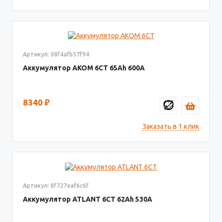
Артикул: 08f4afb57f94
Аккумулятор AКОМ 6СТ
65
600
8340
₽
Заказать в 1 клик
Артикул: 8f727eaf6c6f
Аккумулятор ATLANT 6СТ
62
530