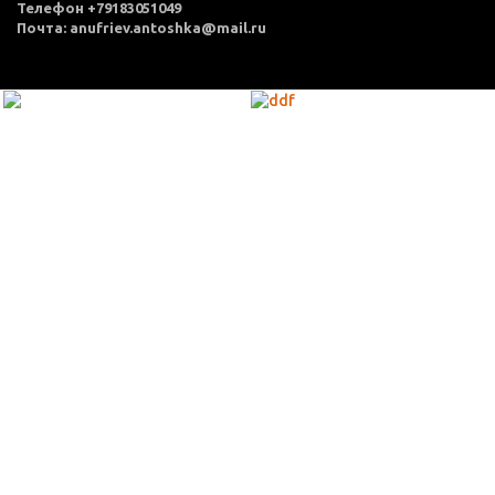
Телефон +79183051049
Почта: anufriev.antoshka@mail.ru
МЕНЮ
Каталог товаров
Оплата и доставка
О нас
Услуги
Акции
Политика конфиденциальности
Согласие на обработку персональных данных
Контакты
КОНТАКТЫ