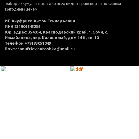
выбор аккумуляторов для всех видов транспорта по самым
выгодным ценам
ИП Ануфриев Антон Геннадьевич
ИНН 231906845236
Юр. адрес: 354054, Краснодарский край, г. Сочи, с.
Измайловка, пер. Калиновый, дом 14 б, кв. 10
Телефон +79183051049
Почта: anufriev.antoshka@mail.ru
МЕНЮ
Каталог товаров
Оплата и доставка
О нас
Услуги
Акции
Политика конфиденциальности