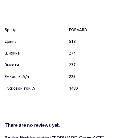
Бренд
FORVARD
Длина
518
Ширина
274
Высота
237
Емкость, А/ч
225
Пусковой ток, А
1480
There are no reviews yet.
Be the first to review “FORWARD Green 6СТ”