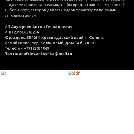
ведущими производителями, чтобы предоставить вам широкий
выбор аккумуляторов для всех видов транспорта по самым
выгодным ценам
ИП Ануфриев Антон Геннадьевич
ИНН 231906845236
Юр. адрес: 354054, Краснодарский край, г. Сочи, с.
Измайловка, пер. Калиновый, дом 14 б, кв. 10
Телефон +79183051049
Почта: anufriev.antoshka@mail.ru
МЕНЮ
Каталог товаров
Оплата и доставка
О нас
Услуги
Акции