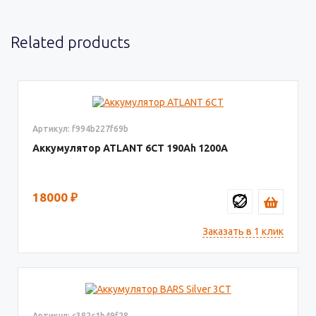
Related products
Артикул: f994b227f69b
Аккумулятор ATLANT 6СТ
190
1200
18000
₽
Заказать в 1 клик
Артикул: c382c1b49f28