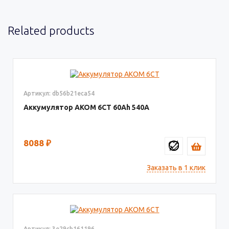
Related products
Артикул: db56b21eca54
Аккумулятор AКОМ 6СТ
60
540
8088
₽
Заказать в 1 клик
Артикул: 3e29cb161196