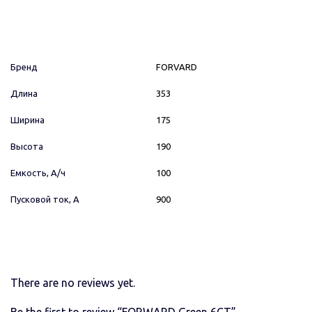
Бренд
FORVARD
Длина
353
Ширина
175
Высота
190
Емкость, А/ч
100
Пусковой ток, А
900
There are no reviews yet.
Be the first to review “FORWARD Green 6СТ”