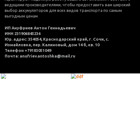
ведущими производителями, чтобы предоставить вам широкий
выбор аккумуляторов для всех видов транспорта по самым
выгодным ценам
ИП Ануфриев Антон Геннадьевич
ИНН 231906845236
Юр. адрес: 354054, Краснодарский край, г. Сочи, с.
Измайловка, пер. Калиновый, дом 14 б, кв. 10
Телефон +79183051049
Почта: anufriev.antoshka@mail.ru
МЕНЮ
Каталог товаров
Оплата и доставка
О нас
Услуги
Акции