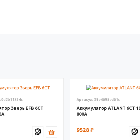
2c0d2b11834c
Артикул: 39e4695ed61c
ятор Зверь EFB 6СТ
Аккумулятор ATLANT 6СТ
1
0
800
9528
₽