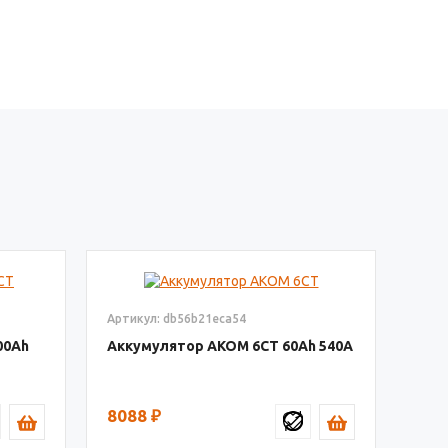
Артикул: db56b21eca54
00
Аккумулятор AКОМ 6СТ
60
540
8088
₽