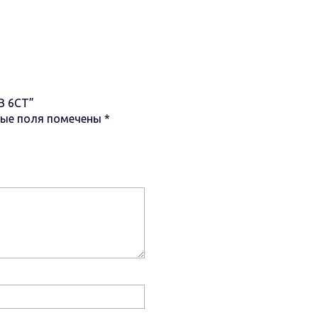
FB 6СТ”
ные поля помечены
*