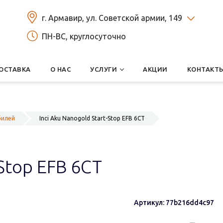
г. Армавир, ул. Советской армии, 149
ПН-ВС, круглосуточно
ОСТАВКА
О НАС
УСЛУГИ
АКЦИИ
КОНТАКТ
билей
Inci Aku Nanogold Start-Stop EFB 6СТ
-Stop EFB 6СТ
Артикул: 77b216dd4c97