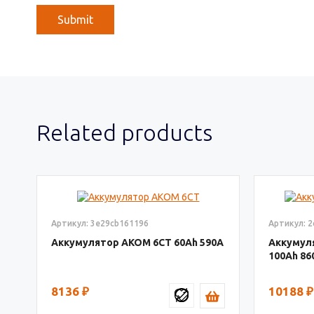
Related products
Артикул: 3e29cb161196
Артикул: 
Аккумулятор AКОМ 6СТ
60
590
Аккумул
100
86
8136
₽
10188
₽