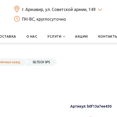
г. Армавир, ул. Советской армии, 149
ПН-ВС, круглосуточно
ОСТАВКА
О НАС
УСЛУГИ
АКЦИИ
КОНТАКТ
зличных нужд
SILTECH SPS
Артикул: b0f13a7ee430