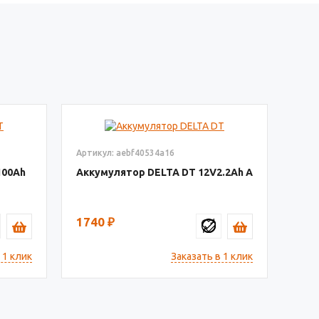
Артикул: aebf40534a16
100
Аккумулятор DELTA DT
12V2.2
1740
₽
 1 клик
Заказать в 1 клик