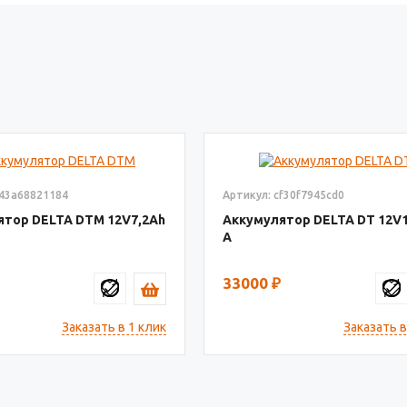
843a68821184
Артикул: cf30f7945cd0
ятор DELTA DTM
12V7,2
Аккумулятор DELTA DT
12V
33000
₽
Заказать в 1 клик
Заказать в