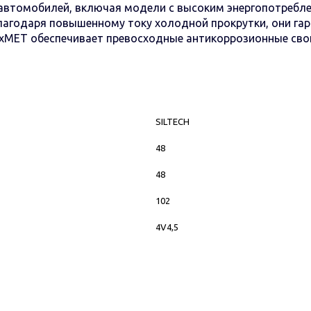
автомобилей, включая модели с высоким энергопотребле
лагодаря повышенному току холодной прокрутки, они га
 ExMET обеспечивает превосходные антикоррозионные сво
SILTECH
48
48
102
4V4,5