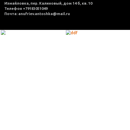
Измайловка, пер. Калиновый, дом 14 б, кв. 10
Телефон +79183051049
Почта: anufriev.antoshka@mail.ru
МЕНЮ
Каталог товаров
Оплата и доставка
О нас
Услуги
Акции
Политика конфиденциальности
Согласие на обработку персональных данных
Контакты