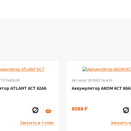
f727eaf6c6f
Артикул: db56b21eca54
ятор ATLANT 6СТ
62
Аккумулятор AКОМ 6СТ
60
8088
₽
Заказать в 1 клик
Заказать в