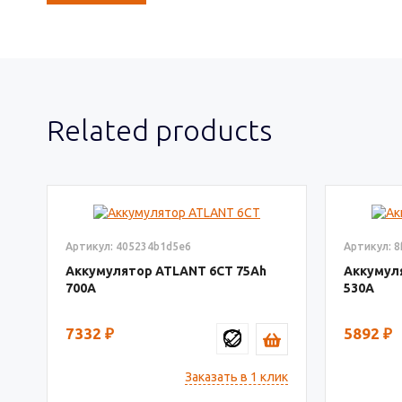
Related products
Артикул: 405234b1d5e6
Артикул: 8
Аккумулятор ATLANT 6СТ
75
Аккумул
700
530
7332
₽
5892
₽
Заказать в 1 клик