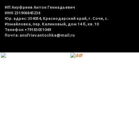
ИП Ануфриев Антон Геннадьевич
ИНН 231906845236
Юр. адрес: 354054, Краснодарский край, г. Сочи, с.
Измайловка, пер. Калиновый, дом 14 б, кв. 10
Телефон +79183051049
Почта: anufriev.antoshka@mail.ru
МЕНЮ
Каталог товаров
Оплата и доставка
О нас
Услуги
Акции
Политика конфиденциальности
Согласие на обработку персональных данных