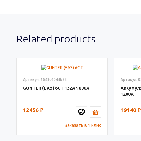
Related products
Артикул: 5648c6044b52
Артикул: 
GUNTER (ЕАЗ) 6СТ
132
800
Аккумул
1200
12456
₽
19140
₽
Заказать в 1 клик