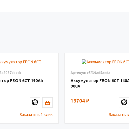
08a8057ebecb
Артикул: e5f39ad5aeda
ятор FEON 6СТ
190
Аккумулятор FEON 6СТ
140
900
13704
₽
Заказать в 1 клик
Заказать в