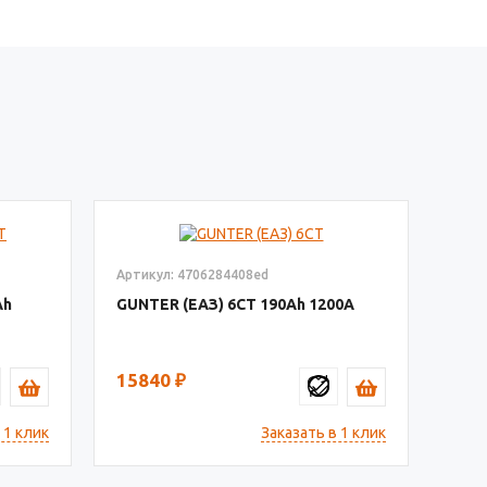
Артикул: 4706284408ed
GUNTER (ЕАЗ) 6СТ
190
1200
15840
₽
 1 клик
Заказать в 1 клик