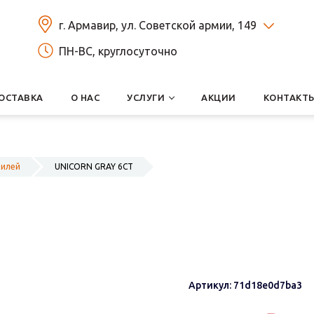
г. Армавир, ул. Советской армии, 149
ПН-ВС, круглосуточно
ОСТАВКА
О НАС
УСЛУГИ
АКЦИИ
КОНТАКТ
билей
UNICORN GRAY 6СТ
Артикул: 71d18e0d7ba3