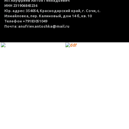
ИП Ануфриев Антон Геннадьевич
ИНН 231906845236
Юр. адрес: 354054, Краснодарский край, г. Сочи, с.
Измайловка, пер. Калиновый, дом 14 б, кв. 10
Телефон +79183051049
Почта: anufriev.antoshka@mail.ru
МЕНЮ
Каталог товаров
Оплата и доставка
О нас
Услуги
Акции
Политика конфиденциальности
Согласие на обработку персональных данных
Контакты