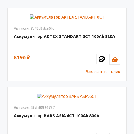
Артикул: 7c48d8dca6fd
Аккумулятор AКТЕХ STANDART 6СТ
100
820
8196
₽
Заказать в 1 клик
Артикул: 43cf40926757
Аккумулятор BARS ASIA 6CT
100
800