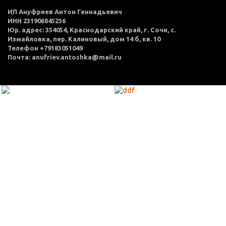
ИП Ануфриев Антон Геннадьевич
ИНН 231906845236
Юр. адрес: 354054, Краснодарский край, г. Сочи, с.
Измайловка, пер. Калиновый, дом 14 б, кв. 10
Телефон +79183051049
Почта: anufriev.antoshka@mail.ru
МЕНЮ
Каталог товаров
Оплата и доставка
О нас
Услуги
Акции
Политика конфиденциальности
Согласие на обработку персональных данных