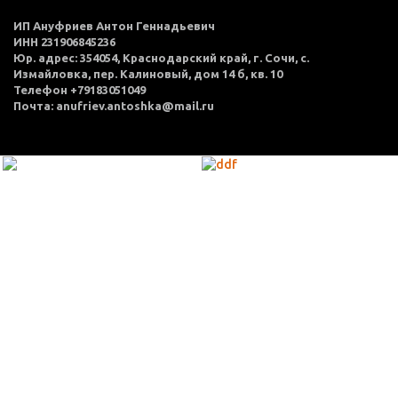
ИП Ануфриев Антон Геннадьевич
ИНН 231906845236
Юр. адрес: 354054, Краснодарский край, г. Сочи, с.
Измайловка, пер. Калиновый, дом 14 б, кв. 10
Телефон +79183051049
Почта: anufriev.antoshka@mail.ru
МЕНЮ
Каталог товаров
Оплата и доставка
О нас
Услуги
Акции
Политика конфиденциальности
Согласие на обработку персональных данных