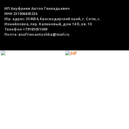
ИП Ануфриев Антон Геннадьевич
ИНН 231906845236
Юр. адрес: 354054, Краснодарский край, г. Сочи, с.
Измайловка, пер. Калиновый, дом 14 б, кв. 10
Телефон +79183051049
Почта: anufriev.antoshka@mail.ru
МЕНЮ
Каталог товаров
Оплата и доставка
О нас
Услуги
Акции
Политика конфиденциальности
Согласие на обработку персональных данных