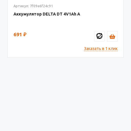
Артикул: 7f09e6f24c91
Аккумулятор DELTA DT
4V1
691
₽
Заказать в 1 клик