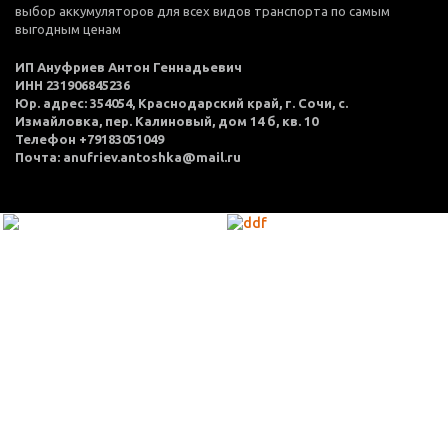
выбор аккумуляторов для всех видов транспорта по самым
выгодным ценам
ИП Ануфриев Антон Геннадьевич
ИНН 231906845236
Юр. адрес: 354054, Краснодарский край, г. Сочи, с.
Измайловка, пер. Калиновый, дом 14 б, кв. 10
Телефон +79183051049
Почта: anufriev.antoshka@mail.ru
МЕНЮ
Каталог товаров
Оплата и доставка
О нас
Услуги
Акции
Политика конфиденциальности