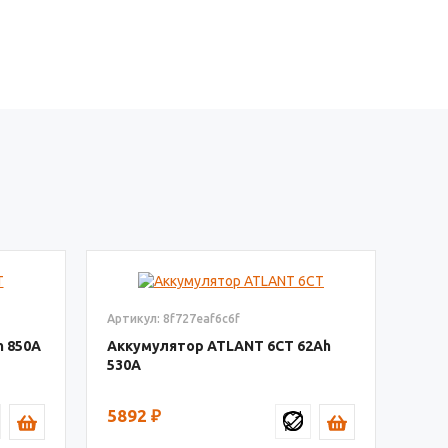
Артикул: 8f727eaf6c6f
850
Аккумулятор ATLANT 6СТ
62
530
5892
₽