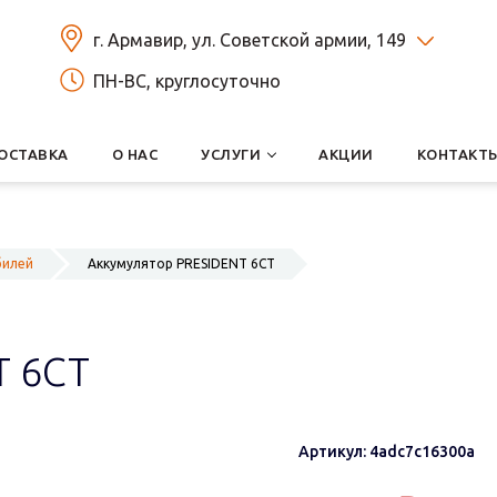
г. Армавир, ул. Советской армии, 149
ПН-ВС, круглосуточно
ОСТАВКА
О НАС
УСЛУГИ
АКЦИИ
КОНТАКТ
билей
Аккумулятор PRESIDENT 6СТ
T 6СТ
Артикул: 4adc7c16300a