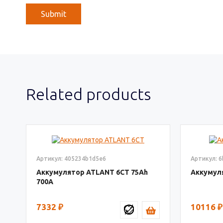
Related products
Артикул: 405234b1d5e6
Артикул: 
Аккумулятор ATLANT 6СТ
75
Аккумул
700
7332
₽
10116
₽