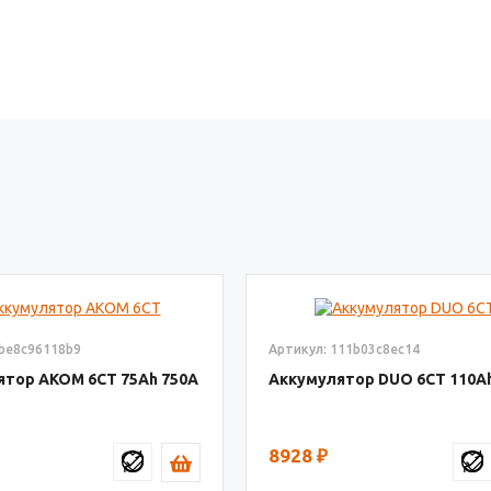
6be8c96118b9
Артикул: 111b03c8ec14
ятор AКОМ 6СТ
75
750
Аккумулятор DUO 6СТ
110
8928
₽