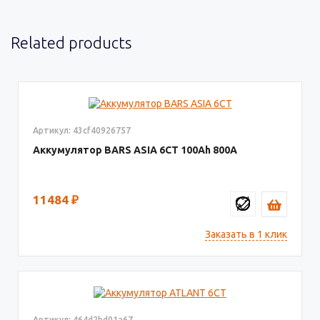
Related products
Артикул: 43cf40926757
Аккумулятор BARS ASIA 6CT
100
800
11484
₽
Заказать в 1 клик
Артикул: 464d2bd01a67