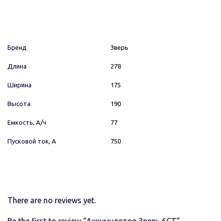
Бренд
Зверь
Длина
278
Ширина
175
Высота
190
Емкость, А/ч
77
Пусковой ток, А
750
There are no reviews yet.
Be the first to review “Аккумулятор Зверь 6СТ”