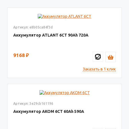
Артикул: e8b05ca84f3d
Аккумулятор ATLANT 6СТ
90
720
9168
₽
Заказать в 1 клик
Артикул: 3e29cb161196
Аккумулятор AКОМ 6СТ
60
590