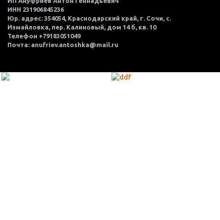
ИП Ануфриев Антон Геннадьевич
ИНН 231906845236
Юр. адрес: 354054, Краснодарский край, г. Сочи, с.
Измайловка, пер. Калиновый, дом 14 б, кв. 10
Телефон +79183051049
Почта: anufriev.antoshka@mail.ru
МЕНЮ
Каталог товаров
Оплата и доставка
О нас
Услуги
Акции
Политика конфиденциальности
Согласие на обработку персональных данных
Контакты