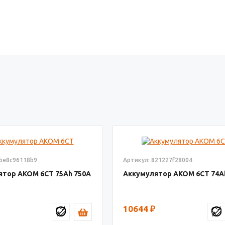
6be8c96118b9
Артикул: 821227f28004
ятор AКОМ 6СТ
75
750
Аккумулятор AКОМ 6СТ
74
10644
₽