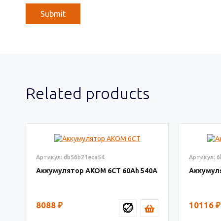
Related products
Артикул: db56b21eca54
Артикул: 
Аккумулятор AКОМ 6СТ
60
540
Аккумул
8088
₽
10116
₽