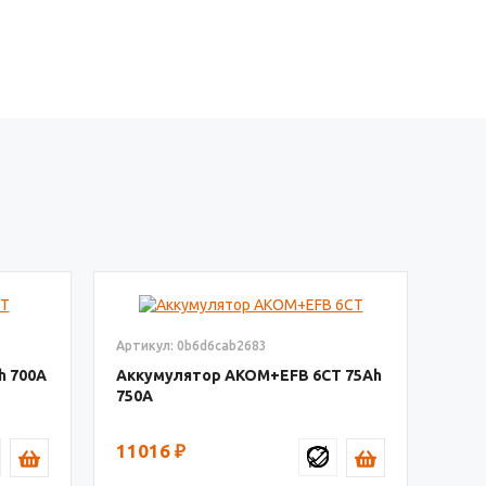
Артикул: 0b6d6cab2683
700
Аккумулятор AKOM+EFB 6СТ
75
750
11016
₽