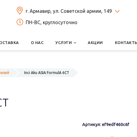
г. Армавир, ул. Советской армии, 149
ПН-ВС, круглосуточно
ОСТАВКА
О НАС
УСЛУГИ
АКЦИИ
КОНТАКТ
билей
Inci Aku ASIA FormulА 6СТ
СТ
Артикул: ef9edf460c6f