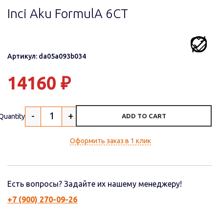
Inci Aku FormulА 6СТ
Артикул: da05a093b034
14160
₽
-
+
Quantity
ADD TO CART
Оформить заказ в 1 клик
Есть вопросы? Задайте их нашему менеджеру!
+7 (900) 270-09-26