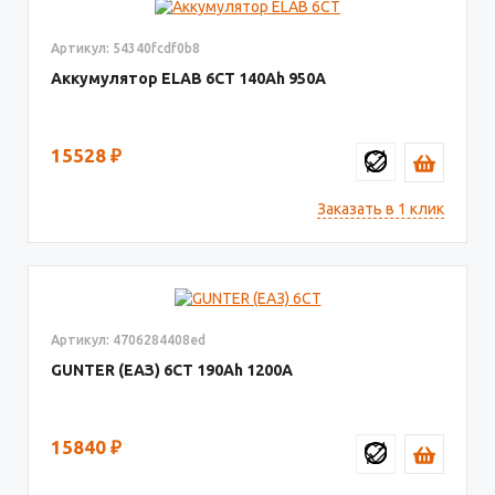
Артикул: 54340fcdf0b8
Аккумулятор ELAB 6СТ
140
950
15528
₽
Заказать в 1 клик
Артикул: 4706284408ed
GUNTER (ЕАЗ) 6СТ
190
1200
15840
₽