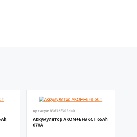
Артикул: 83636f305da0
5
Аккумулятор AKOM+EFB 6СТ
65
670