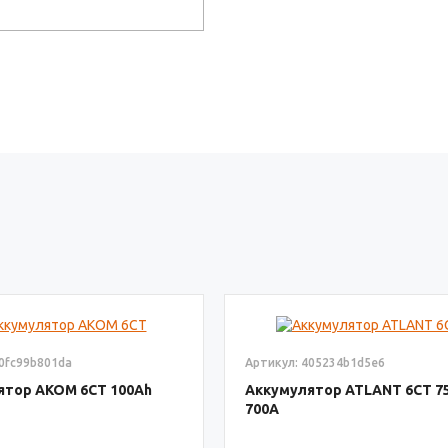
50fc99b801da
Артикул: 405234b1d5e6
ятор AKOM 6СТ
100
Аккумулятор ATLANT 6СТ
7
700