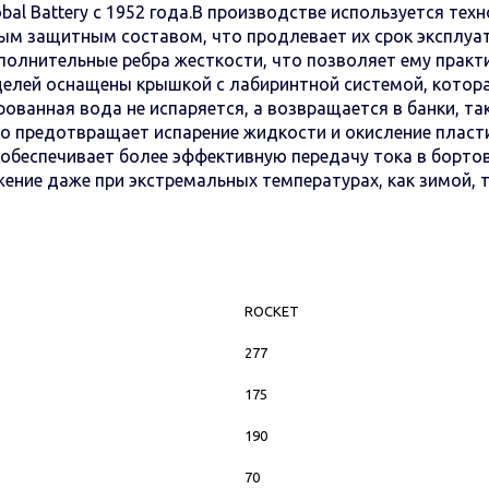
al Battery с 1952 года.В производстве используется тех
м защитным составом, что продлевает их срок эксплуат
полнительные ребра жесткости, что позволяет ему практ
елей оснащены крышкой с лабиринтной системой, котора
ированная вода не испаряется, а возвращается в банки, т
то предотвращает испарение жидкости и окисление плас
о обеспечивает более эффективную передачу тока в борт
ение даже при экстремальных температурах, как зимой, т
ROCKET
277
175
190
70