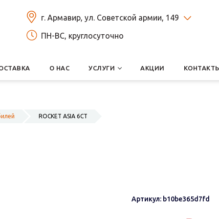
г. Армавир, ул. Советской армии, 149
ПН-ВС, круглосуточно
ОСТАВКА
О НАС
УСЛУГИ
АКЦИИ
КОНТАКТ
билей
ROCKET ASIA 6СТ
Артикул: b10be365d7fd