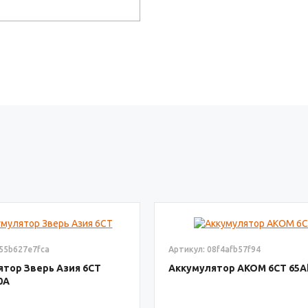
155b627e7fca
Артикул: 08f4afb57f94
ятор Зверь Азия 6СТ
Аккумулятор AКОМ 6СТ
65
0