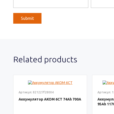
Related products
Артикул: 821227f28004
Артикул: 
Аккумулятор AКОМ 6СТ
74
700
Аккумул
95
117