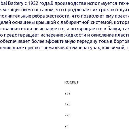
al Battery с 1952 года.В производстве используется тех
м защитным составом, что продлевает их срок эксплуат
полнительные ребра жесткости, что позволяет ему практ
елей оснащены крышкой с лабиринтной системой, котора
ированная вода не испаряется, а возвращается в банки, т
то предотвращает испарение жидкости и окисление плас
о обеспечивает более эффективную передачу тока в борт
ение даже при экстремальных температурах, как зимой, т
ROCKET
232
175
225
75