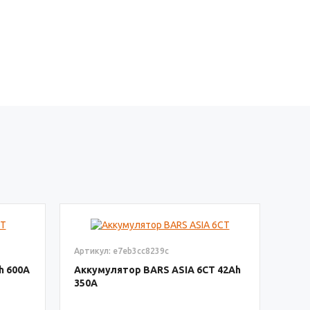
Артикул: e7eb3cc8239c
600
Аккумулятор BARS ASIA 6CT
42
350