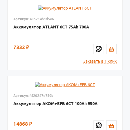
Артикул: 405234b1d5e6
Аккумулятор ATLANT 6СТ
75
700
7332
₽
Заказать в 1 клик
Артикул: f420247e750b
Аккумулятор AKOM+EFB 6СТ
100
950
14868
₽