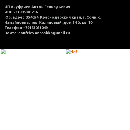
ИП Ануфриев Антон Геннадьевич
ИНН 231906845236
Юр. адрес: 354054, Краснодарский край, г. Сочи, с.
Измайловка, пер. Калиновый, дом 14 б, кв. 10
Телефон +79183051049
Почта: anufriev.antoshka@mail.ru
МЕНЮ
Каталог товаров
Оплата и доставка
О нас
Услуги
Акции
Политика конфиденциальности
Согласие на обработку персональных данных