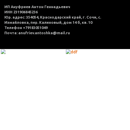
ИП Ануфриев Антон Геннадьевич
ИНН 231906845236
Юр. адрес: 354054, Краснодарский край, г. Сочи, с.
Измайловка, пер. Калиновый, дом 14 б, кв. 10
Телефон +79183051049
Почта: anufriev.antoshka@mail.ru
МЕНЮ
Каталог товаров
Оплата и доставка
О нас
Услуги
Акции
Политика конфиденциальности
Согласие на обработку персональных данных