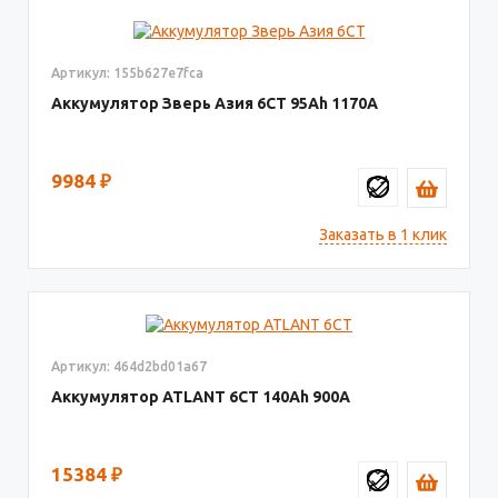
Артикул: 155b627e7fca
Аккумулятор Зверь Азия 6СТ
95
1170
9984
₽
Заказать в 1 клик
Артикул: 464d2bd01a67
Аккумулятор ATLANT 6СТ
140
900
15384
₽