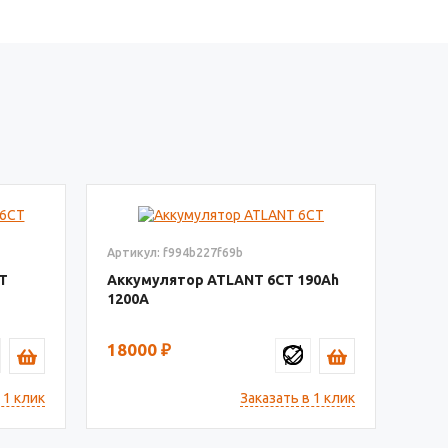
Артикул: f994b227f69b
CT
Аккумулятор ATLANT 6СТ
190
1200
18000
₽
 1 клик
Заказать в 1 клик