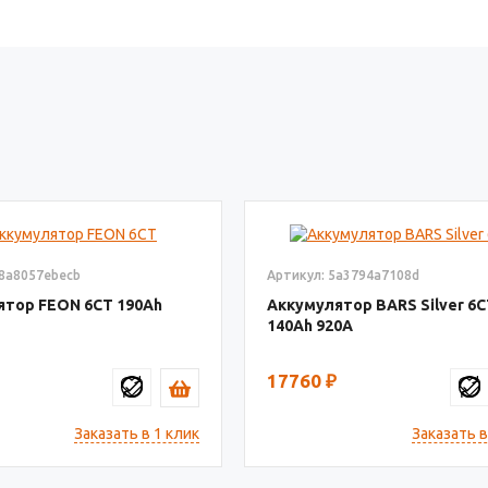
08a8057ebecb
Артикул: 5a3794a7108d
ятор FEON 6СТ
190
Аккумулятор BARS Silver 6
140
920
17760
₽
Заказать в 1 клик
Заказать в