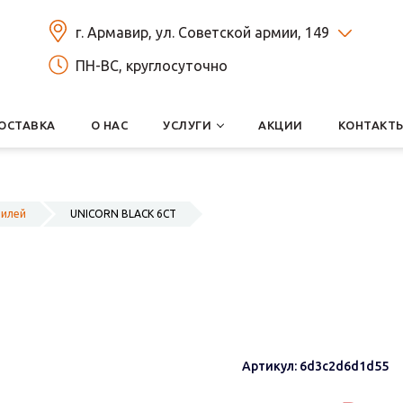
г. Армавир, ул. Советской армии, 149
ПН-ВС, круглосуточно
ОСТАВКА
О НАС
УСЛУГИ
АКЦИИ
КОНТАКТ
билей
UNICORN BLACK 6СТ
Артикул: 6d3c2d6d1d55