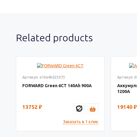
Related products
Артикул: e10e4bd23073
Артикул: 
FORWARD Green 6СТ
140
900
Аккумул
1200
13752
₽
19140
₽
Заказать в 1 клик