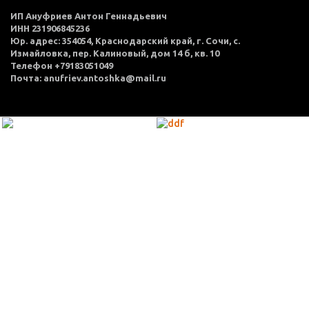
ИП Ануфриев Антон Геннадьевич
ИНН 231906845236
Юр. адрес: 354054, Краснодарский край, г. Сочи, с.
Измайловка, пер. Калиновый, дом 14 б, кв. 10
Телефон +79183051049
Почта: anufriev.antoshka@mail.ru
МЕНЮ
Каталог товаров
Оплата и доставка
О нас
Услуги
Акции
Политика конфиденциальности
Согласие на обработку персональных данных