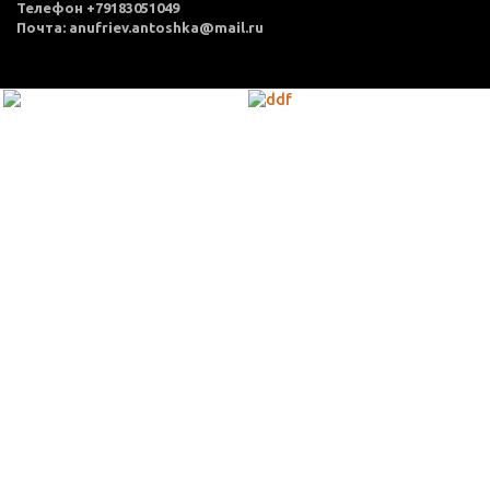
Телефон +79183051049
Почта: anufriev.antoshka@mail.ru
МЕНЮ
Каталог товаров
Оплата и доставка
О нас
Услуги
Акции
Политика конфиденциальности
Согласие на обработку персональных данных
Контакты
КОНТАКТЫ