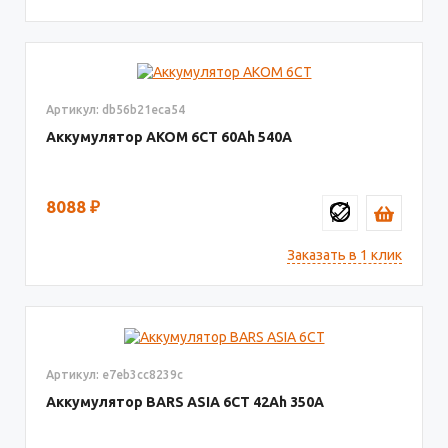
Артикул: db56b21eca54
Аккумулятор AКОМ 6СТ
60
540
8088
₽
Заказать в 1 клик
Артикул: e7eb3cc8239c
Аккумулятор BARS ASIA 6CT
42
350