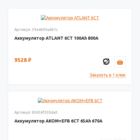
Артикул: 39e4695ed61c
Аккумулятор ATLANT 6СТ
100
800
9528
₽
Заказать в 1 клик
Артикул: 83636f305da0
Аккумулятор AKOM+EFB 6СТ
65
670