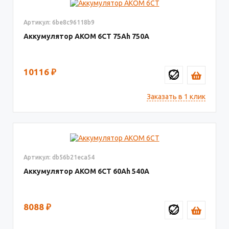
Артикул: 6be8c96118b9
Аккумулятор AКОМ 6СТ
75
750
10116
₽
Заказать в 1 клик
Артикул: db56b21eca54
Аккумулятор AКОМ 6СТ
60
540
8088
₽