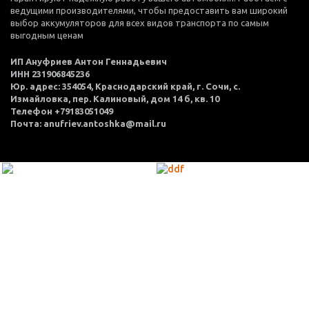
ведущими производителями, чтобы предоставить вам широкий
выбор аккумуляторов для всех видов транспорта по самым
выгодным ценам
ИП Ануфриев Антон Геннадьевич
ИНН 231906845236
Юр. адрес: 354054, Краснодарский край, г. Сочи, с.
Измайловка, пер. Калиновый, дом 14 б, кв. 10
Телефон +79183051049
Почта: anufriev.antoshka@mail.ru
МЕНЮ
Каталог товаров
Оплата и доставка
О нас
Услуги
Акции