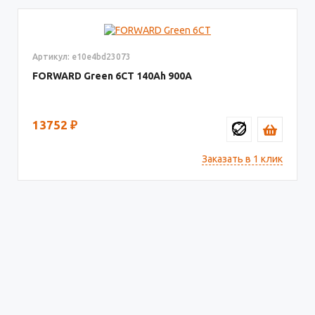
Артикул: e10e4bd23073
FORWARD Green 6СТ
140
900
13752
₽
Заказать в 1 клик