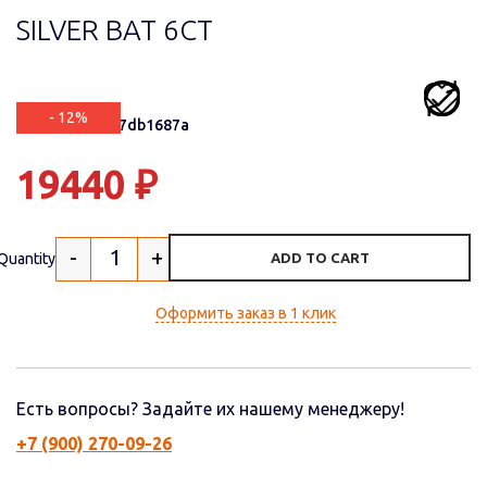
SILVER BAT 6СТ
- 12%
Артикул: 8f0b7db1687a
19440
₽
-
+
Quantity
ADD TO CART
Оформить заказ в 1 клик
Есть вопросы? Задайте их нашему менеджеру!
+7 (900) 270-09-26