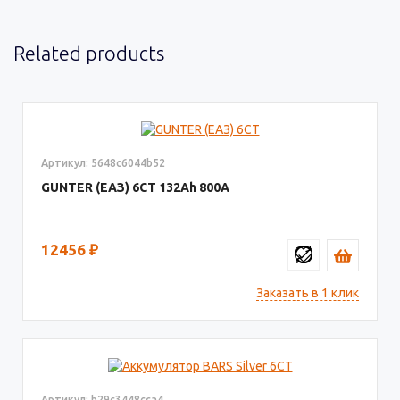
Related products
Артикул: 5648c6044b52
GUNTER (ЕАЗ) 6СТ
132
800
12456
₽
Заказать в 1 клик
Артикул: b29c3448cca4