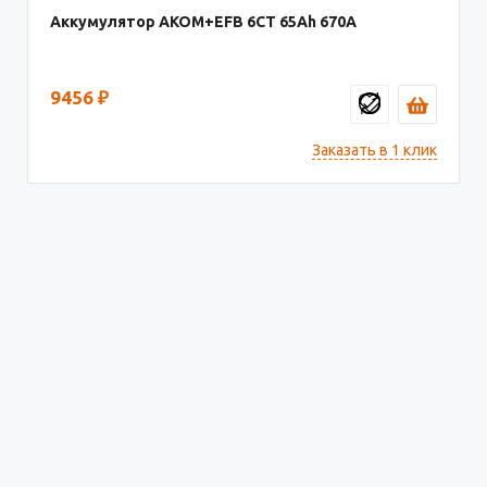
Аккумулятор AKOM+EFB 6СТ
65
670
9456
₽
Заказать в 1 клик