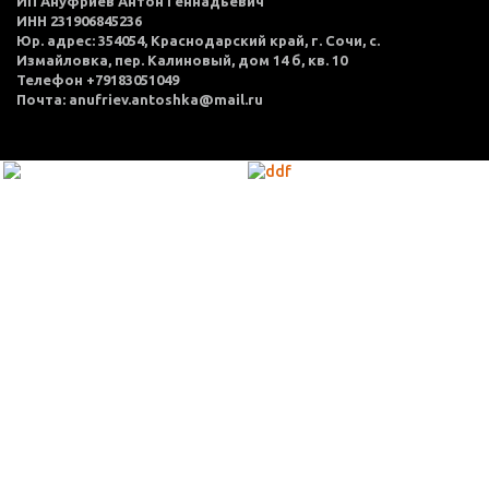
ИП Ануфриев Антон Геннадьевич
ИНН 231906845236
Юр. адрес: 354054, Краснодарский край, г. Сочи, с.
Измайловка, пер. Калиновый, дом 14 б, кв. 10
Телефон +79183051049
Почта: anufriev.antoshka@mail.ru
МЕНЮ
Каталог товаров
Оплата и доставка
О нас
Услуги
Акции
Политика конфиденциальности
Согласие на обработку персональных данных
Контакты