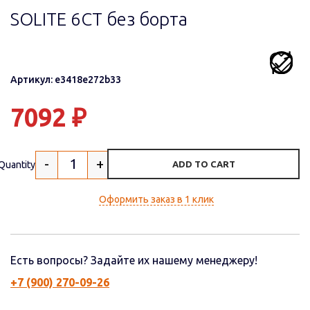
SOLITE 6СТ без борта
Артикул: e3418e272b33
7092
₽
-
+
Quantity
ADD TO CART
Оформить заказ в 1 клик
Есть вопросы? Задайте их нашему менеджеру!
+7 (900) 270-09-26