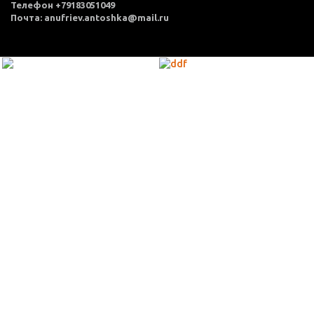
Телефон +79183051049
Почта: anufriev.antoshka@mail.ru
МЕНЮ
Каталог товаров
Оплата и доставка
О нас
Услуги
Акции
Политика конфиденциальности
Согласие на обработку персональных данных
Контакты
КОНТАКТЫ