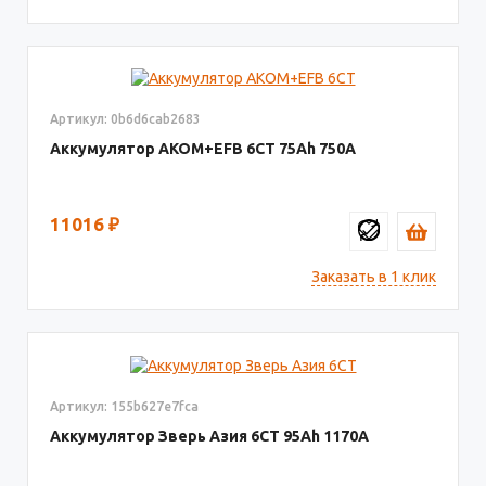
Артикул: 0b6d6cab2683
Аккумулятор AKOM+EFB 6СТ
75
750
11016
₽
Заказать в 1 клик
Артикул: 155b627e7fca
Аккумулятор Зверь Азия 6СТ
95
1170