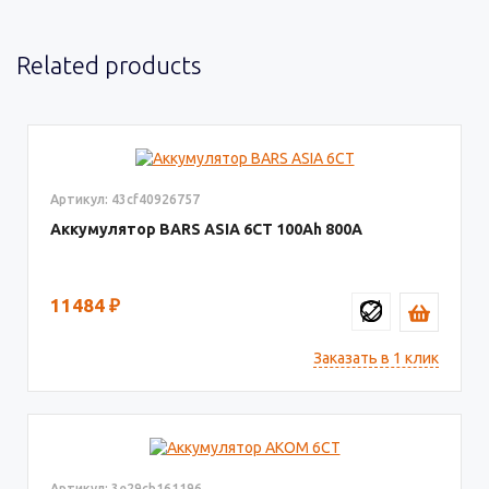
Related products
Артикул: 43cf40926757
Аккумулятор BARS ASIA 6CT
100
800
11484
₽
Заказать в 1 клик
Артикул: 3e29cb161196