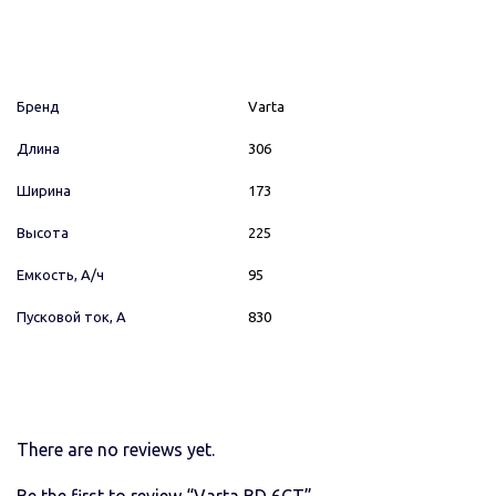
Бренд
Varta
Длина
306
Ширина
173
Высота
225
Емкость, А/ч
95
Пусковой ток, А
830
There are no reviews yet.
Be the first to review “Varta BD 6CT”