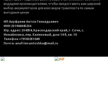
ведущими производителями, чтобы предоставить вам широкий
выбор аккумуляторов для всех видов транспорта по самым
выгодным ценам
ИП Ануфриев Антон Геннадьевич
ИНН 231906845236
Юр. адрес: 354054, Краснодарский край, г. Сочи, с.
Измайловка, пер. Калиновый, дом 14 б, кв. 10
Телефон +79183051049
Почта: anufriev.antoshka@mail.ru
МЕНЮ
Каталог товаров
Оплата и доставка
О нас
Услуги
Акции