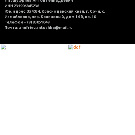
ИП Ануфриев Антон Геннадьевич
ИНН 231906845236
Юр. адрес: 354054, Краснодарский край, г. Сочи, с.
Измайловка, пер. Калиновый, дом 14 б, кв. 10
Телефон +79183051049
Почта: anufriev.antoshka@mail.ru
МЕНЮ
Каталог товаров
Оплата и доставка
О нас
Услуги
Акции
Политика конфиденциальности
Согласие на обработку персональных данных
Контакты